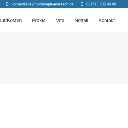
kontakt@psychotherapie-marasch.de
02171 / 732 99 00
auf/Kosten
Praxis
Vita
Notfall
Kontakt